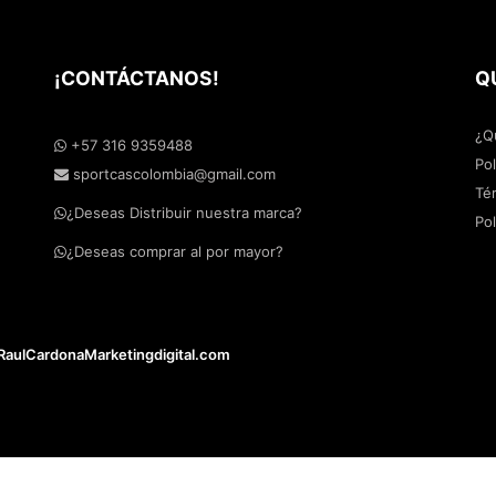
¡CONTÁCTANOS!
Q
¿Q
+57 316 9359488
Pol
sportcascolombia@gmail.com
Té
¿Deseas Distribuir nuestra marca?
Po
¿Deseas comprar al por mayor?
RaulCardonaMarketingdigital.com