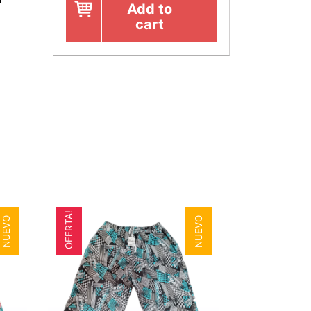
Add to
cart
OFERTA!
NUEVO
NUEVO