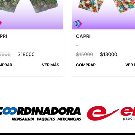
PRI
CAPRI
...
0000
$18000
$15000
$13000
MPRAR
VER MÁS
COMPRAR
VER