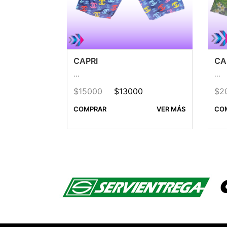
CAPRI
CA
...
...
$15000
$13000
$2
COMPRAR
VER MÁS
CO